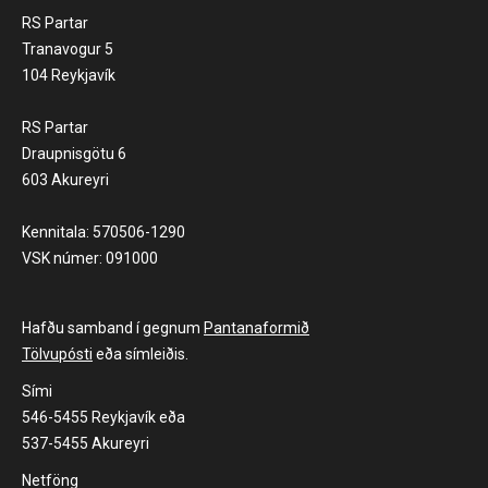
RS Partar
Tranavogur 5
104 Reykjavík
RS Partar
Draupnisgötu 6
603 Akureyri
Kennitala: 570506-1290
VSK númer: 091000
Hafðu samband í gegnum
Pantanaformið
Tölvupósti
eða símleiðis.
Sími
546-5455 Reykjavík eða
537-5455 Akureyri
Netföng