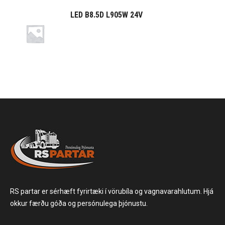
LED B8.5D L905W 24V
RS partar er sérhæft fyrirtæki í vörubíla og vagnavarahlutum. Hjá
okkur færðu góða og persónulega þjónustu.