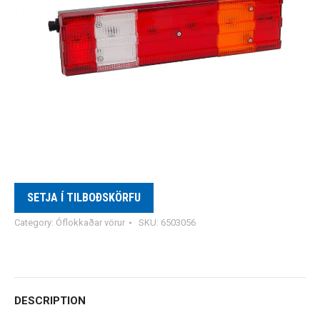
SETJA Í TILBOÐSKÖRFU
Category:
Óflokkaðar vörur
SKU:
6503056
DESCRIPTION