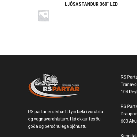
LJÓSASTANDUR 360° LED
RS Part
Tranavo
104 Reyk
RS Part
RS partar er sérhæft fyrirtæki í vörubíla
Draupni
og vagnavarahlutum. Hjá okkur færðu
603 Akur
góða og persónulega þjónustu.
Kennita