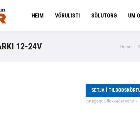
HEIM
VÖRULISTI
SÖLUTORG
UM 
HEIM
VÖRULISTI
SÖLUTORG
UM 
RKI 12-24V
You are h
Home
Ó
SETJA Í TILBOÐSKÖRF
Category:
Óflokkaðar vörur