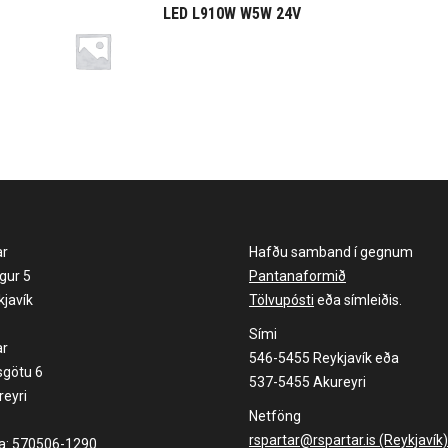
LED L910W W5W 24V
ar
Hafðu samband í gegnum
gur 5
Pantanaformið
javík
Tölvupósti
eða símleiðis.
Sími
ar
546-5455 Reykjavík eða
sgötu 6
537-5455 Akureyri
eyri
Netföng
rspartar@rspartar.is (Reykjavík)
la: 570506-1290