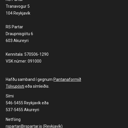
Tranavogur 5
104 Reykjavík
RS Partar
Draupnisgötu 6
603 Akureyri
Kennitala: 570506-1290
VSK númer: 091000
Hafðu samband í gegnum
Pantanaformið
Tölvupósti
eða símleiðis.
Sími
546-5455 Reykjavík eða
537-5455 Akureyri
Netföng
rspartar@rspartar.is (Reykjavík)