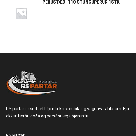
PERUSTÆÐI T10 STUNGUPERUR 1STK
RS partar er sérhæft fyrirtæki í vörubíla og vagnavarahlutum. Hjá
okkur færðu góða og persónulega þjónustu.
RS Partar