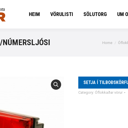
HEIM
VÖRULISTI
SÖLUTORG
UM 
HEIM
VÖRULISTI
SÖLUTORG
UM 
M/NÚMERSLJÓSI
You are here:
Home
Óflok
SETJA Í TILBOÐSKÖRF
Category:
Óflokkaðar vörur