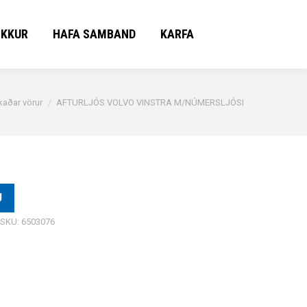
OKKUR
HAFA SAMBAND
KARFA
OKKUR
HAFA SAMBAND
KARFA
kaðar vörur
AFTURLJÓS VOLVO VINSTRA M/NÚMERSLJÓSI
U
SKU:
6503076