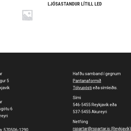
LJÓSASTANDUR LÍTILL LED
ar
Hafðu samband í gegnum
gur 5
Pantanaformið
javík
Tölvupósti
eða símleiðis.
Sími
ar
546-5455 Reykjavík eða
sgötu 6
537-5455 Akureyri
eyri
Netföng
rspartar@rspartar.is (Reykjavík)
la: 570506-1290