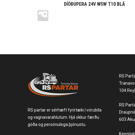
DÍÓÐUPERA 24V W5W T10 BLÁ
RS Part
Tranavo
104 Reyk
RS Part
RS partar er sérhæft fyrirtæki í vörubíla
Draupni
og vagnavarahlutum. Hjá okkur færðu
603 Akur
góða og persónulega þjónustu.
Kennita