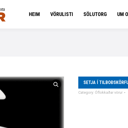
HEIM
VÖRULISTI
SÖLUTORG
UM 
HEIM
VÖRULISTI
SÖLUTORG
UM 
SETJA Í TILBOÐSKÖRF
Category:
Óflokkaðar vörur