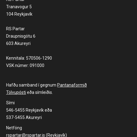
Tranavogur 5
104 Reykjavík
RS Partar
Draupnisgötu 6
603 Akureyri
Kennitala: 570506-1290
VSK númer: 091000
Hafðu samband í gegnum
Pantanaformið
Tölvupósti
eða símleiðis.
Sími
546-5455 Reykjavík eða
537-5455 Akureyri
Netföng
rspartar@rspartar.is (Reykjavík)