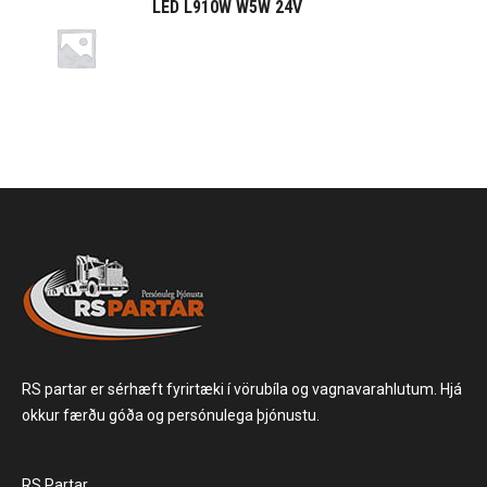
LED L910W W5W 24V
RS partar er sérhæft fyrirtæki í vörubíla og vagnavarahlutum. Hjá
okkur færðu góða og persónulega þjónustu.
RS Partar