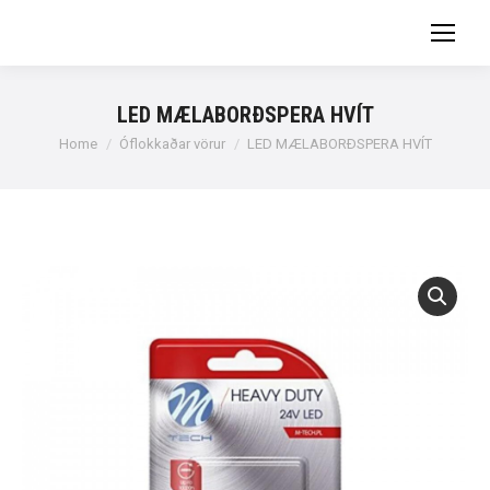
LED MÆLABORÐSPERA HVÍT
You are here:
Home
Óflokkaðar vörur
LED MÆLABORÐSPERA HVÍT