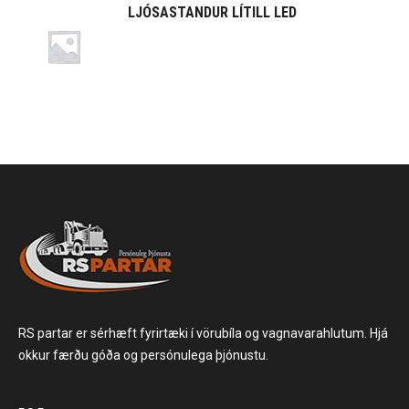
LJÓSASTANDUR LÍTILL LED
RS partar er sérhæft fyrirtæki í vörubíla og vagnavarahlutum. Hjá
okkur færðu góða og persónulega þjónustu.