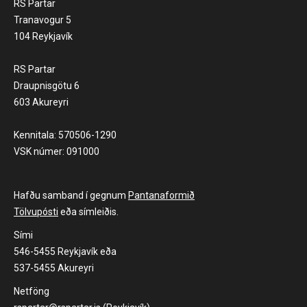
RS Partar
Tranavogur 5
104 Reykjavík
RS Partar
Draupnisgötu 6
603 Akureyri
Kennitala: 570506-1290
VSK númer: 091000
Hafðu samband í gegnum
Pantanaformið
Tölvupósti
eða símleiðis.
Sími
546-5455 Reykjavík eða
537-5455 Akureyri
Netföng