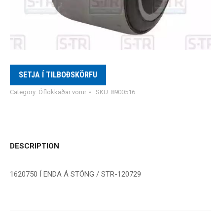
SETJA Í TILBOÐSKÖRFU
Category:
Óflokkaðar vörur
SKU:
8900516
DESCRIPTION
1620750 Í ENDA Á STÖNG / STR-120729