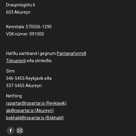
Draupnisgötu 6
603 Akureyri
Kennitala: 570506-1290
VSK númer: 091000
Hafðu samband í gegnum
Pantanaformið
Tölvupósti
eða símleiðis.
Sími
546-5455 Reykjavík eða
537-5455 Akureyri
Netföng
rspartar@rspartar.is (Reykjavík)
ak@rspartar.is (Akureyri)
bokhald@rspartar.is (Bókhald)
Find us on:
Facebook
Mail