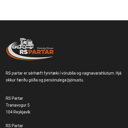
RS partar er sérhæft fyrirtæki í vörubíla og vagnavarahlutum. Hjá
okkur færðu góða og persónulega þjónustu.
RS Partar
Tranavogur 5
104 Reykjavík
RS Partar