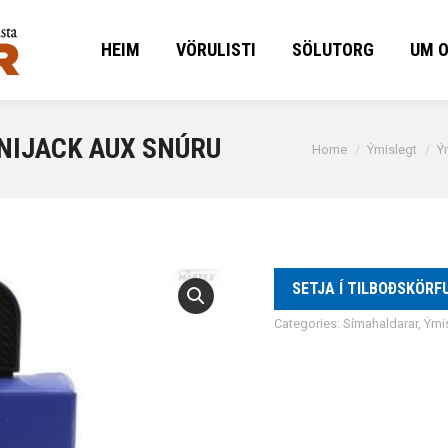
HEIM
VÖRULISTI
SÖLUTORG
UM 
HEIM
VÖRULISTI
SÖLUTORG
UM 
NIJACK AUX SNÚRU
You are here:
Home
Ýmislegt
Ý
SETJA Í TILBOÐSKÖRF
Categories:
Símahaldarar
,
Ými