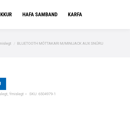
OKKUR
HAFA SAMBAND
KARFA
OKKUR
HAFA SAMBAND
KARFA
mislegt
BLUETOOTH MÓTTAKARI M/MINIJACK AUX SNÚRU
U
slegt
,
Ýmislegt
SKU:
6504979-1