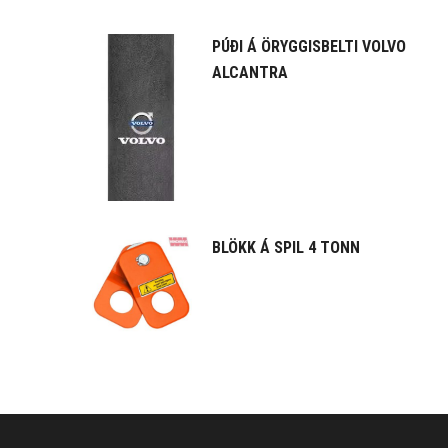
PÚÐI Á ÖRYGGISBELTI VOLVO
ALCANTRA
BLÖKK Á SPIL 4 TONN