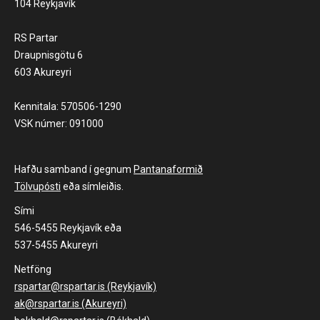
104 Reykjavík
RS Partar
Draupnisgötu 6
603 Akureyri
Kennitala: 570506-1290
VSK númer: 091000
Hafðu samband í gegnum
Pantanaformið
Tölvupósti
eða símleiðis.
Sími
546-5455 Reykjavík eða
537-5455 Akureyri
Netföng
rspartar@rspartar.is (Reykjavík)
ak@rspartar.is (Akureyri)