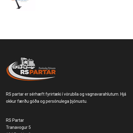
RS partar er sérhæft fyrirtæki í vörubíla og vagnavarahlutum. Hjá
okkur færðu góða og persónulega þjónustu.
RS Partar
Tranavogur 5