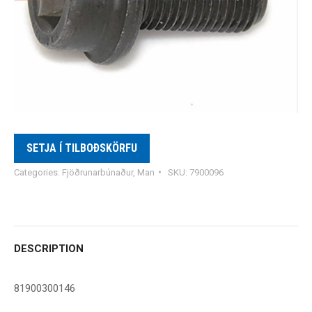
SETJA Í TILBOÐSKÖRFU
Categories:
Fjöðrunarbúnaður
,
Man
SKU:
7900096
DESCRIPTION
81900300146