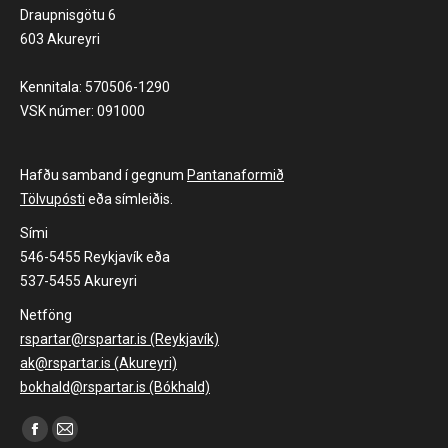
Draupnisgötu 6
603 Akureyri
Kennitala: 570506-1290
VSK númer: 091000
Hafðu samband í gegnum
Pantanaformið
Tölvupósti
eða símleiðis.
Sími
546-5455 Reykjavík eða
537-5455 Akureyri
Netföng
rspartar@rspartar.is (Reykjavík)
ak@rspartar.is (Akureyri)
bokhald@rspartar.is (Bókhald)
Find us on:
Facebook
Mail