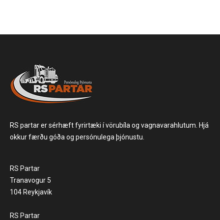
RS partar er sérhæft fyrirtæki í vörubíla og vagnavarahlutum. Hjá
okkur færðu góða og persónulega þjónustu.
RS Partar
Tranavogur 5
104 Reykjavík
RS Partar