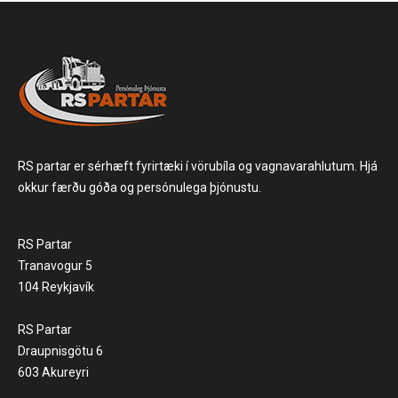
RS partar er sérhæft fyrirtæki í vörubíla og vagnavarahlutum. Hjá
okkur færðu góða og persónulega þjónustu.
RS Partar
Tranavogur 5
104 Reykjavík
RS Partar
Draupnisgötu 6
603 Akureyri