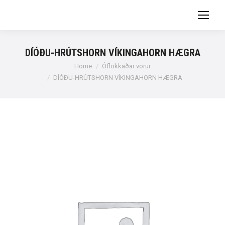
DÍÓÐU-HRÚTSHORN VÍKINGAHORN HÆGRA
You are here:
Home
Óflokkaðar vörur
DÍÓÐU-HRÚTSHORN VÍKINGAHORN HÆGRA