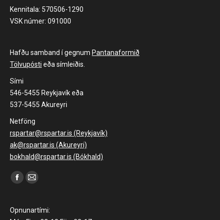
Kennitala: 570506-1290
VSK númer: 091000
Hafðu samband í gegnum
Pantanaformið
Tölvupósti
eða símleiðis.
Sími
546-5455 Reykjavík eða
537-5455 Akureyri
Netföng
rspartar@rspartar.is (Reykjavík)
ak@rspartar.is (Akureyri)
bokhald@rspartar.is (Bókhald)
Find us on:
Facebook
Mail
page
page
opens
opens
Opnunartími: