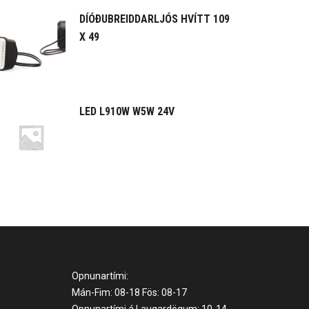
DÍÓÐUBREIDDARLJÓS HVÍTT 109
X 49
LED L910W W5W 24V
Opnunartími:
Mán-Fim: 08-18 Fös: 08-17
Opnunartími á Laugardögum: 10-14