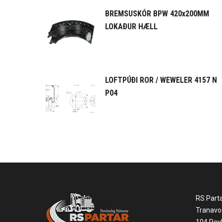
BREMSUSKÓR BPW 420x200MM
LOKAÐUR HÆLL
LOFTPÚÐI ROR / WEWELER 4157 N
P04
RS Part
Tranavo
104 Reyk