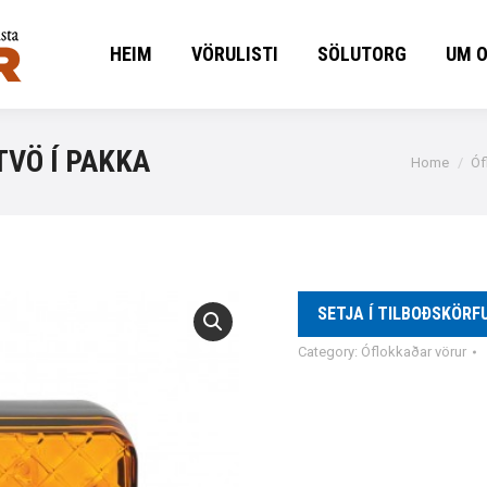
HEIM
VÖRULISTI
SÖLUTORG
UM 
HEIM
VÖRULISTI
SÖLUTORG
UM 
TVÖ Í PAKKA
You are he
Home
Óf
SETJA Í TILBOÐSKÖRF
Category:
Óflokkaðar vörur