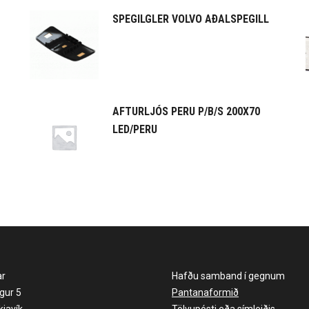
SPEGILGLER VOLVO AÐALSPEGILL
AFTURLJÓS PERU P/B/S 200X70
LED/PERU
ar
Hafðu samband í gegnum
gur 5
Pantanaformið
javík
Tölvupósti
eða símleiðis.