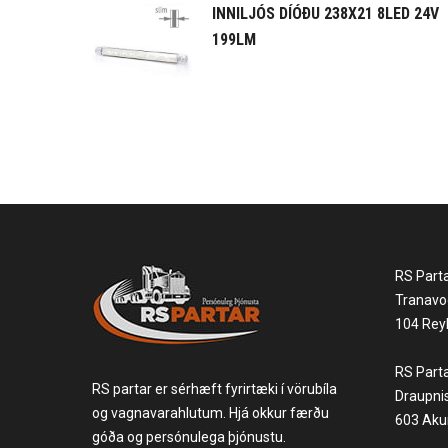
INNILJÓS DÍÓÐU 238X21 8LED 24V
199LM
RS Part
Tranavo
104 Reyk
RS Part
RS partar er sérhæft fyrirtæki í vörubíla
Draupni
og vagnavarahlutum. Hjá okkur færðu
603 Akur
góða og persónulega þjónustu.