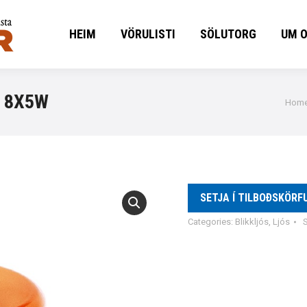
HEIM
VÖRULISTI
SÖLUTORG
UM 
HEIM
VÖRULISTI
SÖLUTORG
UM 
T 8X5W
You 
Hom
SETJA Í TILBOÐSKÖRF
Categories:
Blikkljós
,
Ljós