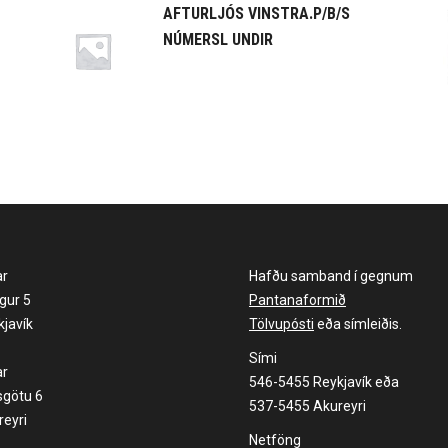
AFTURLJÓS VINSTRA.P/B/S
NÚMERSL UNDIR
ar
Hafðu samband í gegnum
gur 5
Pantanaformið
javík
Tölvupósti
eða símleiðis.
Sími
ar
546-5455 Reykjavík eða
sgötu 6
537-5455 Akureyri
eyri
Netföng