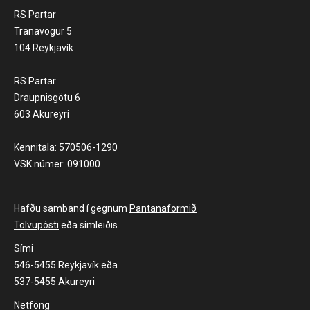
RS Partar
Tranavogur 5
104 Reykjavík
RS Partar
Draupnisgötu 6
603 Akureyri
Kennitala: 570506-1290
VSK númer: 091000
Hafðu samband í gegnum
Pantanaformið
Tölvupósti
eða símleiðis.
Sími
546-5455 Reykjavík eða
537-5455 Akureyri
Netföng