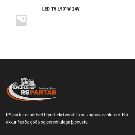
LED T5 L901W 24V
RS partar er sérhæft fyrirtæki í vörubíla og vagnavarahlutum. Hjá
okkur færðu góða og persónulega þjónustu.