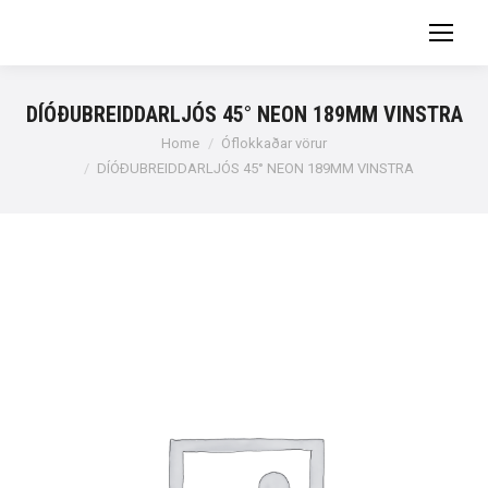
DÍÓÐUBREIDDARLJÓS 45° NEON 189MM VINSTRA
You are here:
Home
Óflokkaðar vörur
DÍÓÐUBREIDDARLJÓS 45° NEON 189MM VINSTRA