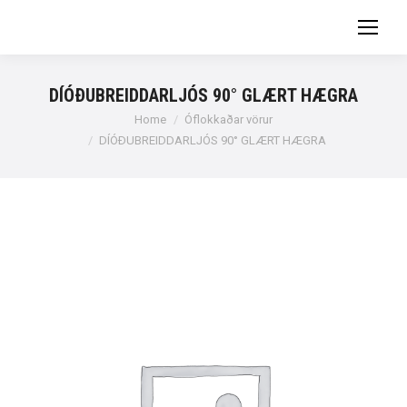
DÍÓÐUBREIDDARLJÓS 90° GLÆRT HÆGRA
You are here:
Home
Óflokkaðar vörur
DÍÓÐUBREIDDARLJÓS 90° GLÆRT HÆGRA