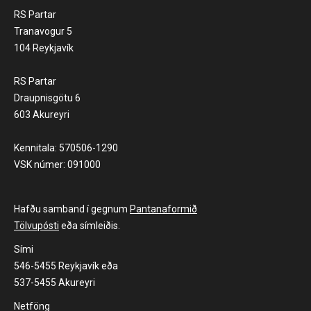
RS Partar
Tranavogur 5
104 Reykjavík
RS Partar
Draupnisgötu 6
603 Akureyri
Kennitala: 570506-1290
VSK númer: 091000
Hafðu samband í gegnum
Pantanaformið
Tölvupósti
eða símleiðis.
Sími
546-5455 Reykjavík eða
537-5455 Akureyri
Netföng