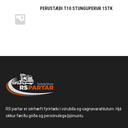
PERUSTÆÐI T10 STUNGUPERUR 1STK
RS partar er sérhæft fyrirtæki í vörubíla og vagnavarahlutum. Hjá
okkur færðu góða og persónulega þjónustu.