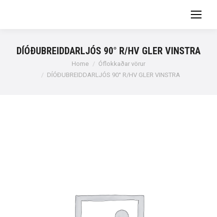
DÍÓÐUBREIDDARLJÓS 90° R/HV GLER VINSTRA
You are here:
Home
Óflokkaðar vörur
DÍÓÐUBREIDDARLJÓS 90° R/HV GLER VINSTRA