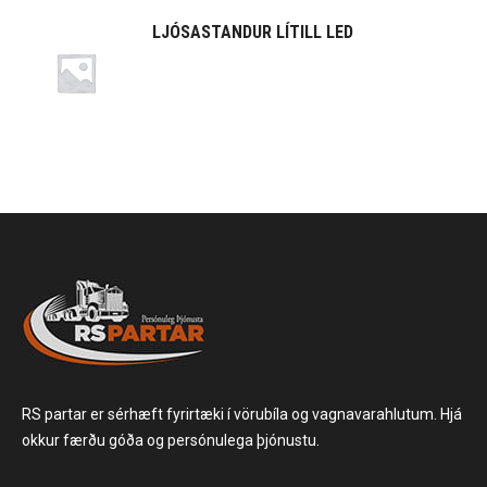
LJÓSASTANDUR LÍTILL LED
RS partar er sérhæft fyrirtæki í vörubíla og vagnavarahlutum. Hjá
okkur færðu góða og persónulega þjónustu.