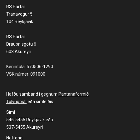
RS Partar
Tranavogur 5
104 Reykjavík
RS Partar
Draupnisgötu 6
603 Akureyri
Kennitala: 570506-1290
VSK númer: 091000
Hafðu samband í gegnum
Pantanaformið
Tölvupósti
eða símleiðis.
Sími
546-5455 Reykjavík eða
537-5455 Akureyri
Netföng