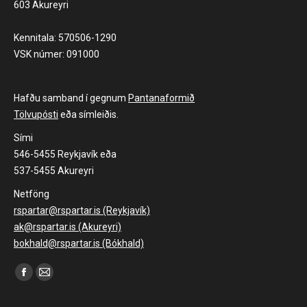
603 Akureyri
Kennitala: 570506-1290
VSK númer: 091000
Hafðu samband í gegnum
Pantanaformið
Tölvupósti
eða símleiðis.
Sími
546-5455 Reykjavík eða
537-5455 Akureyri
Netföng
rspartar@rspartar.is (Reykjavík)
ak@rspartar.is (Akureyri)
bokhald@rspartar.is (Bókhald)
Find us on:
Facebook
Mail
page
page