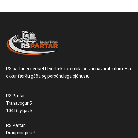
RS partar er sérhæft fyrirtæki í vörubíla og vagnavarahlutum. Hjá
okkur færðu góða og persónulega þjónustu.
RS Partar
Tranavogur 5
104 Reykjavík
RS Partar
Draupnisgötu 6