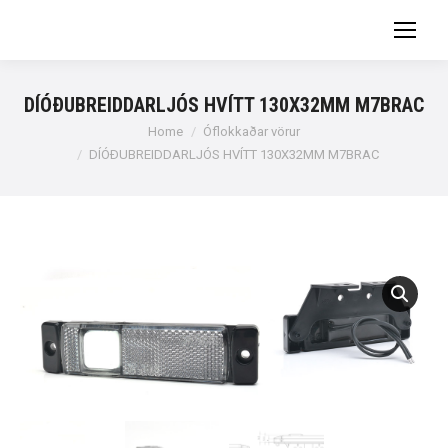
DÍÓÐUBREIDDARLJÓS HVÍTT 130X32MM M7BRAC
You are here:
Home
Óflokkaðar vörur
DÍÓÐUBREIDDARLJÓS HVÍTT 130X32MM M7BRAC