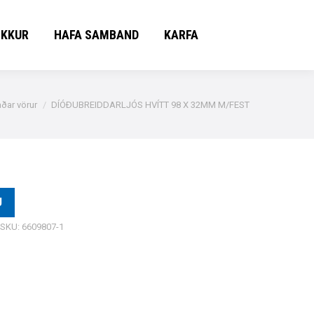
OKKUR
HAFA SAMBAND
KARFA
OKKUR
HAFA SAMBAND
KARFA
ðar vörur
DÍÓÐUBREIDDARLJÓS HVÍTT 98 X 32MM M/FEST
U
SKU:
6609807-1