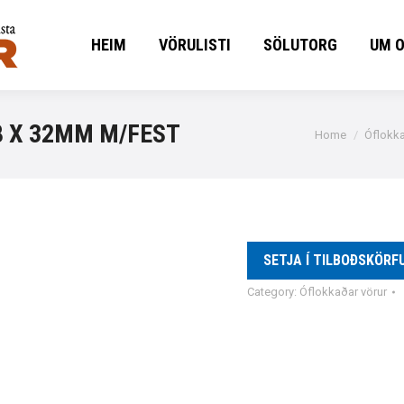
HEIM
VÖRULISTI
SÖLUTORG
UM 
HEIM
VÖRULISTI
SÖLUTORG
UM 
8 X 32MM M/FEST
You are here:
Home
Óflokka
SETJA Í TILBOÐSKÖRF
Category:
Óflokkaðar vörur