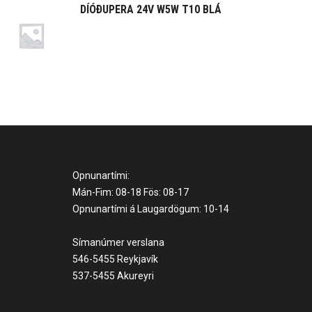
DÍÓÐUPERA 24V W5W T10 BLÁ
Opnunartími:
Mán-Fim: 08-18 Fös: 08-17
Opnunartími á Laugardögum: 10-14
Símanúmer verslana
546-5455 Reykjavík
537-5455 Akureyri