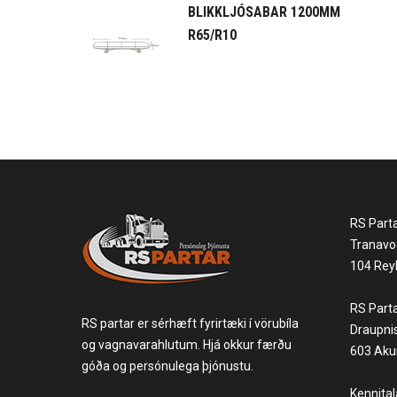
BLIKKLJÓSABAR 1200MM
R65/R10
RS Part
Tranavo
104 Reyk
RS Part
RS partar er sérhæft fyrirtæki í vörubíla
Draupni
og vagnavarahlutum. Hjá okkur færðu
603 Akur
góða og persónulega þjónustu.
Kennita