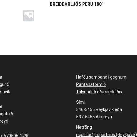
BREIDDARLJÓS PERU 180°
ar
Hafðu samband í gegnum
gur 5
Pantanaformið
javík
Tölvupósti
eða símleiðis.
Sími
ar
546-5455 Reykjavík eða
sgötu 6
537-5455 Akureyri
eyri
Netföng
rspartar@rspartar.is (Reykjavík)
la: 570506-1290