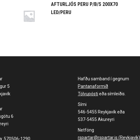
AFTURLJÓS PERU P/B/S 200X70
LED/PERU
ar
Hafðu samband í gegnum
gur 5
Pantanaformið
javík
Tölvupósti
eða símleiðis.
Sími
ar
546-5455 Reykjavík eða
sgötu 6
537-5455 Akureyri
eyri
Netföng
rspartar@rspartar.is (Reykjavík)
la: 570506-1290