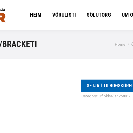
HEIM
VÖRULISTI
SÖLUTORG
UM 
HEIM
VÖRULISTI
SÖLUTORG
UM 
/BRACKETI
You are h
Home
SETJA Í TILBOÐSKÖRF
Category:
Óflokkaðar vörur