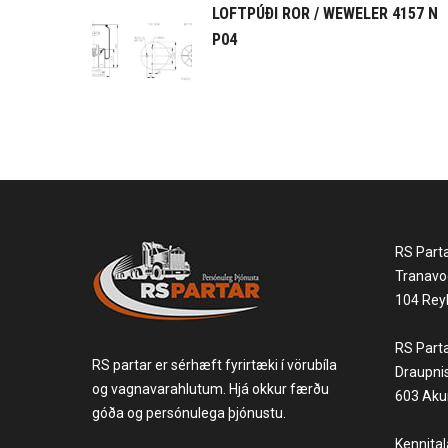
LOFTPÚÐI ROR / WEWELER 4157 N
P04
RS Part
Tranavo
104 Reyk
RS Part
RS partar er sérhæft fyrirtæki í vörubíla
Draupni
og vagnavarahlutum. Hjá okkur færðu
603 Akur
góða og persónulega þjónustu.
Kennita