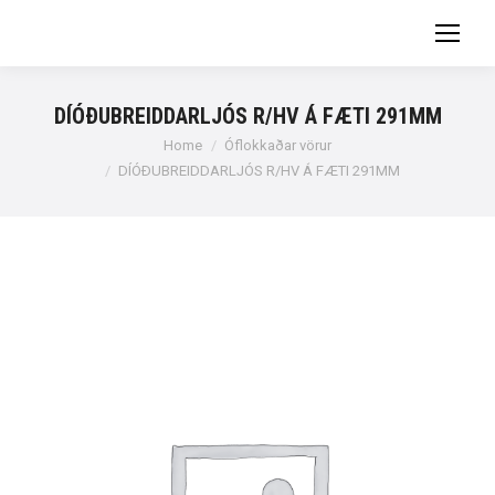
DÍÓÐUBREIDDARLJÓS R/HV Á FÆTI 291MM
You are here:
Home
Óflokkaðar vörur
DÍÓÐUBREIDDARLJÓS R/HV Á FÆTI 291MM