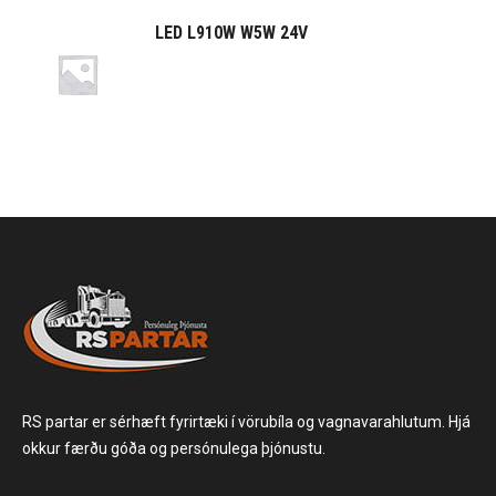
LED L910W W5W 24V
RS partar er sérhæft fyrirtæki í vörubíla og vagnavarahlutum. Hjá
okkur færðu góða og persónulega þjónustu.