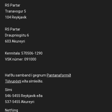
RS Partar
Tranavogur 5
104 Reykjavík
RS Partar
Draupnisgötu 6
603 Akureyri
Kennitala: 570506-1290
VSK númer: 091000
Hafðu samband í gegnum
Pantanaformið
Tölvupósti
eða símleiðis.
Sími
546-5455 Reykjavík eða
537-5455 Akureyri
Netföng