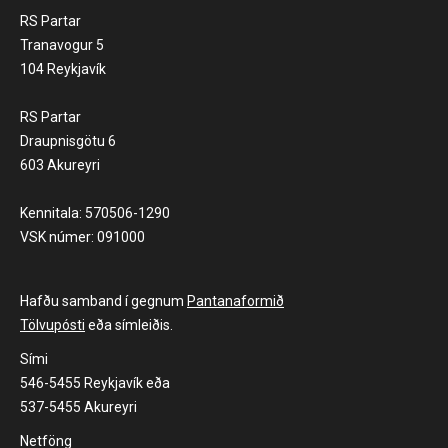
RS Partar
Tranavogur 5
104 Reykjavík
RS Partar
Draupnisgötu 6
603 Akureyri
Kennitala: 570506-1290
VSK númer: 091000
Hafðu samband í gegnum
Pantanaformið
Tölvupósti
eða símleiðis.
Sími
546-5455 Reykjavík eða
537-5455 Akureyri
Netföng