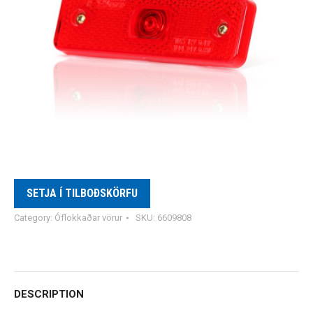
SETJA Í TILBOÐSKÖRFU
Category:
Óflokkaðar vörur
SKU:
6609808
DESCRIPTION