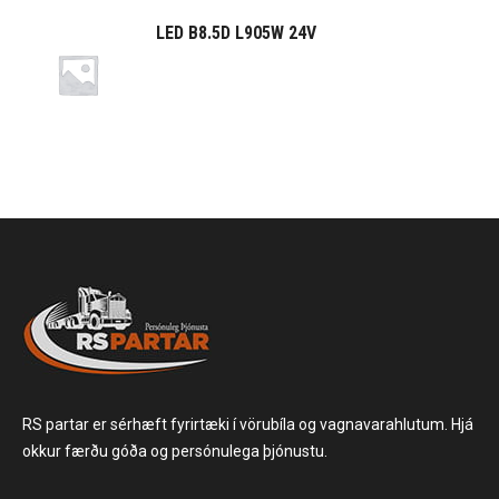
LED B8.5D L905W 24V
RS partar er sérhæft fyrirtæki í vörubíla og vagnavarahlutum. Hjá
okkur færðu góða og persónulega þjónustu.