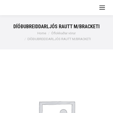
DÍÓÐUBREIDDARLJÓS RAUTT M/BRACKETI
You are here:
Home
Óflokkaðar vörur
DÍÓÐUBREIDDARLJÓS RAUTT M/BRACKETI