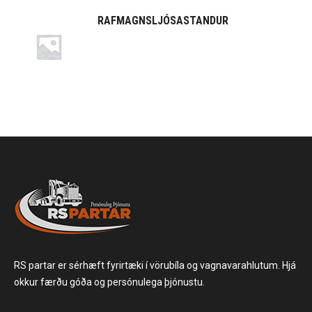
RAFMAGNSLJÓSASTANDUR
RS partar er sérhæft fyrirtæki í vörubíla og vagnavarahlutum. Hjá
okkur færðu góða og persónulega þjónustu.