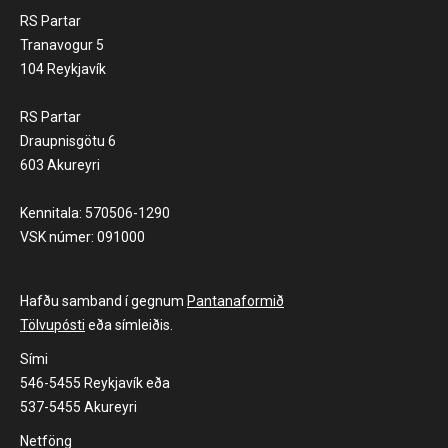
RS Partar
Tranavogur 5
104 Reykjavík
RS Partar
Draupnisgötu 6
603 Akureyri
Kennitala: 570506-1290
VSK númer: 091000
Hafðu samband í gegnum
Pantanaformið
Tölvupósti
eða símleiðis.
Sími
546-5455 Reykjavík eða
537-5455 Akureyri
Netföng