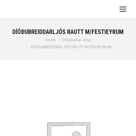
DÍÓÐUBREIDDARLJÓS RAUTT M/FESTIEYRUM
You are here:
Home
Óflokkaðar vörur
DÍÓÐUBREIDDARLJÓS RAUTT M/FESTIEYRUM