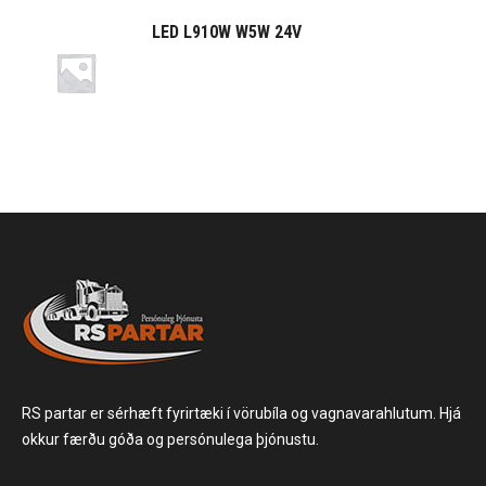
LED L910W W5W 24V
RS partar er sérhæft fyrirtæki í vörubíla og vagnavarahlutum. Hjá
okkur færðu góða og persónulega þjónustu.