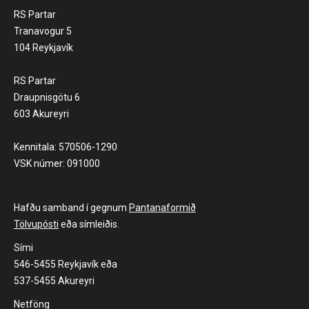
RS Partar
Tranavogur 5
104 Reykjavík
RS Partar
Draupnisgötu 6
603 Akureyri
Kennitala: 570506-1290
VSK númer: 091000
Hafðu samband í gegnum
Pantanaformið
Tölvupósti
eða símleiðis.
Sími
546-5455 Reykjavík eða
537-5455 Akureyri
Netföng