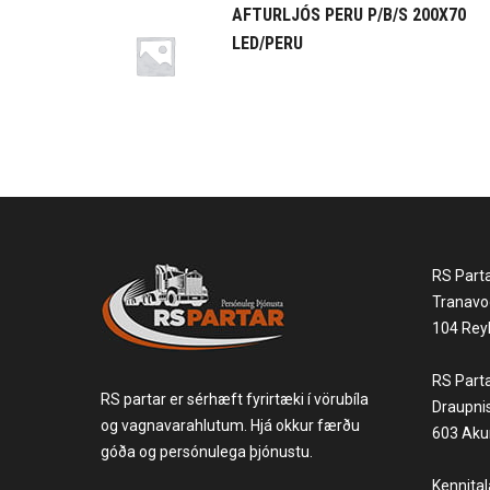
AFTURLJÓS PERU P/B/S 200X70
LED/PERU
RS Part
Tranavo
104 Reyk
RS Part
RS partar er sérhæft fyrirtæki í vörubíla
Draupni
og vagnavarahlutum. Hjá okkur færðu
603 Akur
góða og persónulega þjónustu.
Kennita