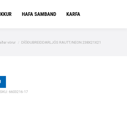
OKKUR
HAFA SAMBAND
KARFA
OKKUR
HAFA SAMBAND
KARFA
aðar vörur
DÍÓÐUBREIDDARLJÓS RAUTT/NEON 238X21X21
U
SKU:
6603216-17