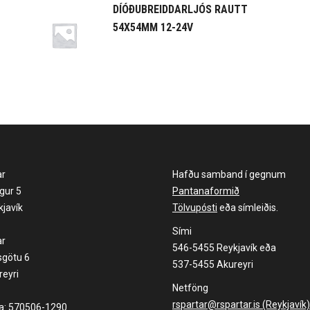
DÍÓÐUBREIDDARLJÓS RAUTT
54X54MM 12-24V
ar
Hafðu samband í gegnum
gur 5
Pantanaformið
javík
Tölvupósti
eða símleiðis.
Sími
ar
546-5455 Reykjavík eða
sgötu 6
537-5455 Akureyri
eyri
Netföng
rspartar@rspartar.is (Reykjavík)
la: 570506-1290