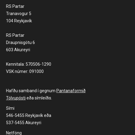
RS Partar
Tranavogur 5
104 Reykjavík
RS Partar
Draupnisgötu 6
603 Akureyri
Kennitala: 570506-1290
VSK númer: 091000
Hafðu samband í gegnum
Pantanaformið
Tölvupósti
eða símleiðis.
Sími
546-5455 Reykjavík eða
537-5455 Akureyri
Netföng