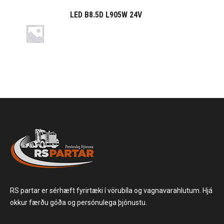
LED B8.5D L905W 24V
RS partar er sérhæft fyrirtæki í vörubíla og vagnavarahlutum. Hjá
okkur færðu góða og persónulega þjónustu.