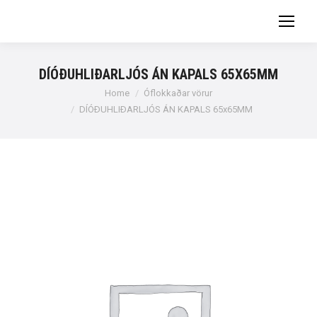
DÍÓÐUHLIÐARLJÓS ÁN KAPALS 65X65MM
You are here:
Home
Óflokkaðar vörur
DÍÓÐUHLIÐARLJÓS ÁN KAPALS 65x65MM