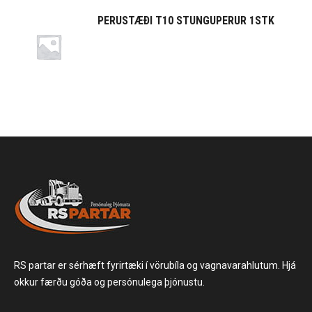
PERUSTÆÐI T10 STUNGUPERUR 1STK
RS partar er sérhæft fyrirtæki í vörubíla og vagnavarahlutum. Hjá
okkur færðu góða og persónulega þjónustu.