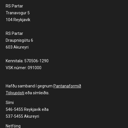
RS Partar
Tranavogur 5
104 Reykjavík
RS Partar
Draupnisgötu 6
603 Akureyri
Kennitala: 570506-1290
VSK númer: 091000
Hafðu samband í gegnum
Pantanaformið
Tölvupósti
eða símleiðis.
Sími
546-5455 Reykjavík eða
537-5455 Akureyri
Netföng