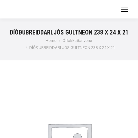
DÍÓÐUBREIDDARLJÓS GULTNEON 238 X 24 X 21
You are here:
Home
Óflokkaðar vörur
DÍÓÐUBREIDDARLJÓS GULTNEON 238 X 24 X 21