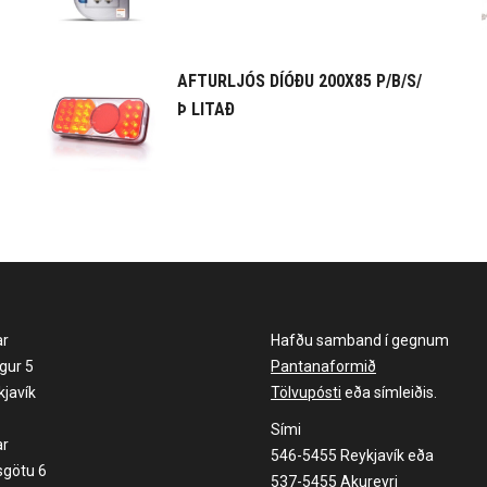
AFTURLJÓS DÍÓÐU 200X85 P/B/S/
Þ LITAÐ
ar
Hafðu samband í gegnum
gur 5
Pantanaformið
javík
Tölvupósti
eða símleiðis.
Sími
ar
546-5455 Reykjavík eða
sgötu 6
537-5455 Akureyri