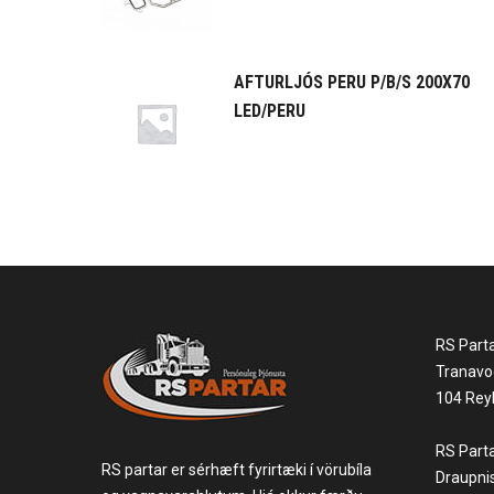
AFTURLJÓS PERU P/B/S 200X70
LED/PERU
RS Part
Tranavo
104 Reyk
RS Part
RS partar er sérhæft fyrirtæki í vörubíla
Draupni