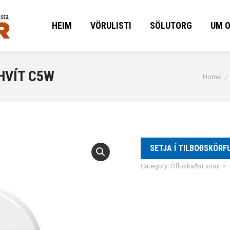
HEIM
VÖRULISTI
SÖLUTORG
UM 
HEIM
VÖRULISTI
SÖLUTORG
UM 
HVÍT C5W
You are
Home
SETJA Í TILBOÐSKÖRF
Category:
Óflokkaðar vörur