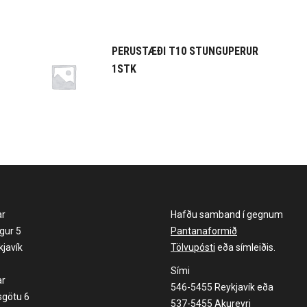
PERUSTÆÐI T10 STUNGUPERUR
1STK
ar
Hafðu samband í gegnum
gur 5
Pantanaformið
javík
Tölvupósti
eða símleiðis.
Sími
ar
546-5455 Reykjavík eða
sgötu 6
537-5455 Akureyri