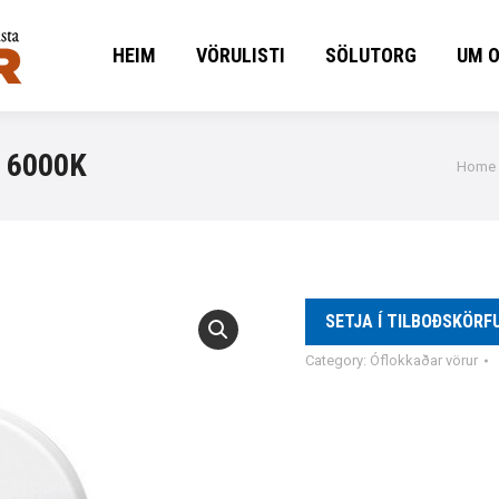
HEIM
VÖRULISTI
SÖLUTORG
UM 
HEIM
VÖRULISTI
SÖLUTORG
UM 
 6000K
You a
Home
SETJA Í TILBOÐSKÖRF
Category:
Óflokkaðar vörur