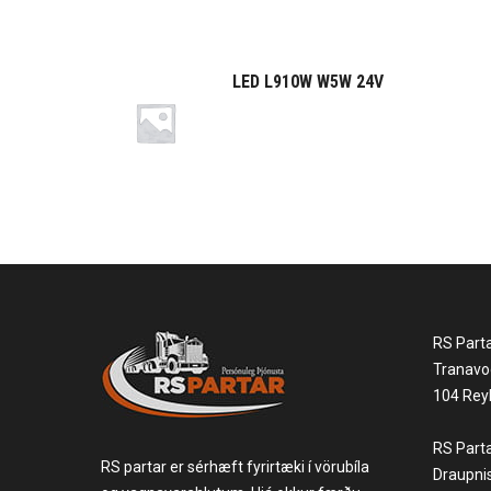
LED L910W W5W 24V
RS Part
Tranavo
104 Reyk
RS Part
RS partar er sérhæft fyrirtæki í vörubíla
Draupni