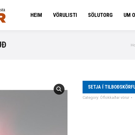
HEIM
VÖRULISTI
SÖLUTORG
UM 
HEIM
VÖRULISTI
SÖLUTORG
UM 
UÐ
Yo
H
SETJA Í TILBOÐSKÖRF
Category:
Óflokkaðar vörur