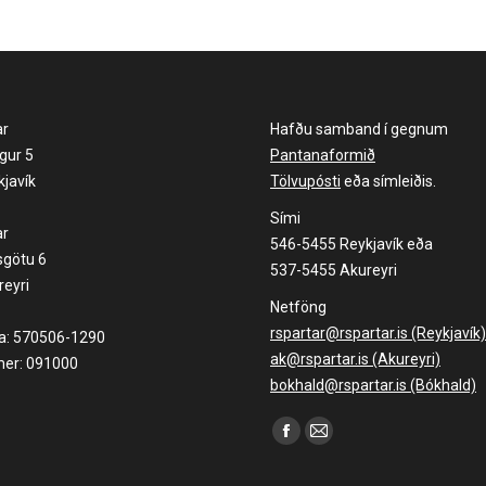
ar
Hafðu samband í gegnum
gur 5
Pantanaformið
javík
Tölvupósti
eða símleiðis.
Sími
ar
546-5455 Reykjavík eða
sgötu 6
537-5455 Akureyri
eyri
Netföng
rspartar@rspartar.is (Reykjavík)
la: 570506-1290
ak@rspartar.is (Akureyri)
er: 091000
bokhald@rspartar.is (Bókhald)
Find us on:
Facebook
Mail
page
page