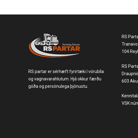
RS Part
Tranavo
104 Reyk
RS Part
RS partar er sérhæft fyrirtæki í vörubíla
Draupni
og vagnavarahlutum. Hjá okkur færðu
603 Akur
góða og persónulega þjónustu.
Kennita
VSK núm