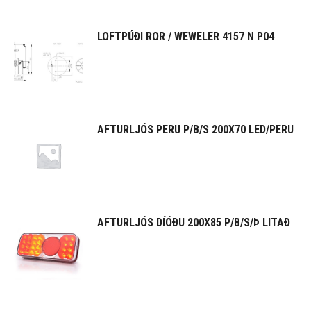
LOFTPÚÐI ROR / WEWELER 4157 N P04
AFTURLJÓS PERU P/B/S 200X70 LED/PERU
AFTURLJÓS DÍÓÐU 200X85 P/B/S/Þ LITAÐ