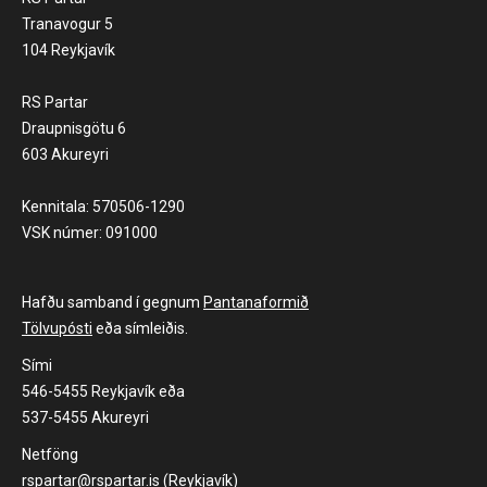
Tranavogur 5
104 Reykjavík
RS Partar
Draupnisgötu 6
603 Akureyri
Kennitala: 570506-1290
VSK númer: 091000
Hafðu samband í gegnum
Pantanaformið
Tölvupósti
eða símleiðis.
Sími
546-5455 Reykjavík eða
537-5455 Akureyri
Netföng
rspartar@rspartar.is (Reykjavík)