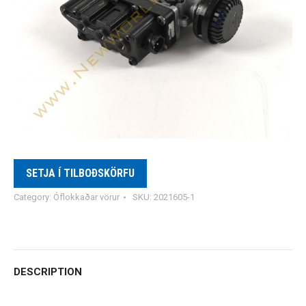
SETJA Í TILBOÐSKÖRFU
Category:
Óflokkaðar vörur
SKU:
2021605-1
DESCRIPTION