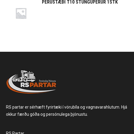
PERUSTÆÐI T10 STUNGUPERUR 1STK
RS partar er sérhæft fyrirtæki í vörubíla og vagnavarahlutum. Hjá
okkur færðu góða og persónulega þjónustu.
RS Partar