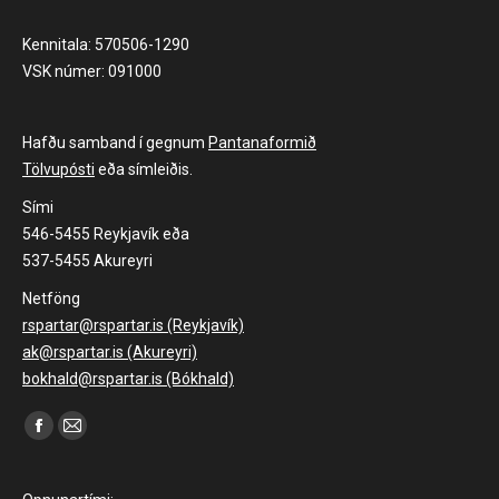
Kennitala: 570506-1290
VSK númer: 091000
Hafðu samband í gegnum
Pantanaformið
Tölvupósti
eða símleiðis.
Sími
546-5455 Reykjavík eða
537-5455 Akureyri
Netföng
rspartar@rspartar.is (Reykjavík)
ak@rspartar.is (Akureyri)
bokhald@rspartar.is (Bókhald)
Find us on:
Facebook
Mail
page
page
opens
opens