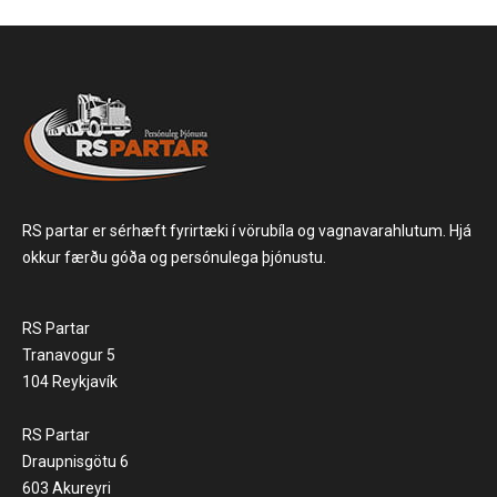
RS partar er sérhæft fyrirtæki í vörubíla og vagnavarahlutum. Hjá
okkur færðu góða og persónulega þjónustu.
RS Partar
Tranavogur 5
104 Reykjavík
RS Partar
Draupnisgötu 6
603 Akureyri