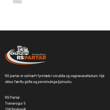
RS partar er sérhæft fyrirtæki í vörubíla og vagnavarahlutum. Hjá
okkur færðu góða og persónulega þjónustu.
RS Partar
Tranavogur 5
104 Reykjavík