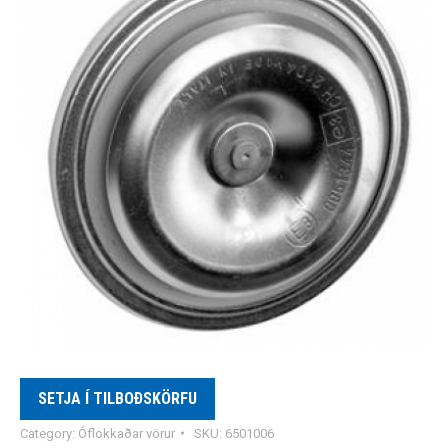
SETJA Í TILBOÐSKÖRFU
Category:
Óflokkaðar vörur
SKU:
6501006