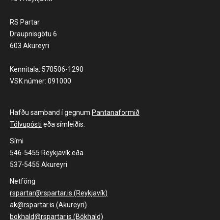
RS Partar
Draupnisgötu 6
603 Akureyri
Kennitala: 570506-1290
VSK númer: 091000
Hafðu samband í gegnum
Pantanaformið
Tölvupósti
eða símleiðis.
Sími
546-5455 Reykjavík eða
537-5455 Akureyri
Netföng
rspartar@rspartar.is (Reykjavík)
ak@rspartar.is (Akureyri)
bokhald@rspartar.is (Bókhald)