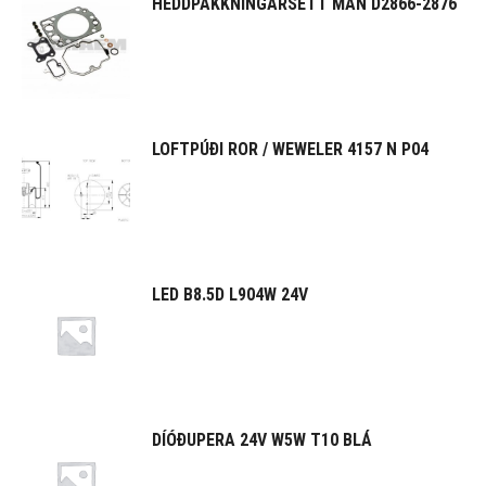
HEDDPAKKNINGARSETT MAN D2866-2876
LOFTPÚÐI ROR / WEWELER 4157 N P04
LED B8.5D L904W 24V
DÍÓÐUPERA 24V W5W T10 BLÁ