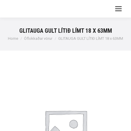
GLITAUGA GULT LÍTIÐ LÍMT 18 X 63MM
You are here:
Home
Óflokkaðar vörur
GLITAUGA GULT LÍTIÐ LÍMT 18 x 63MM