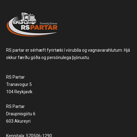
RS partar er sérhæft fyrirtæki í vörubíla og vagnavarahlutum. Hjá
okkur færðu góða og persónulega þjónustu.
RS Partar
Tranavogur 5
104 Reykjavík
RS Partar
Draupnisgötu 6
603 Akureyri
Kennitala: 570506-1290