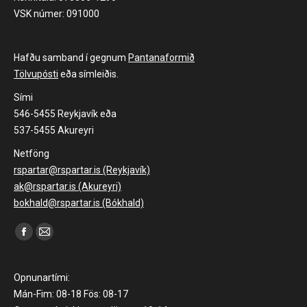
VSK númer: 091000
Hafðu samband í gegnum
Pantanaformið
Tölvupósti
eða símleiðis.
Sími
546-5455 Reykjavík eða
537-5455 Akureyri
Netföng
rspartar@rspartar.is (Reykjavík)
ak@rspartar.is (Akureyri)
bokhald@rspartar.is (Bókhald)
Find us on:
Facebook
Mail
page
page
opens
opens
Opnunartími:
in
in
Mán-Fim: 08-18 Fös: 08-17