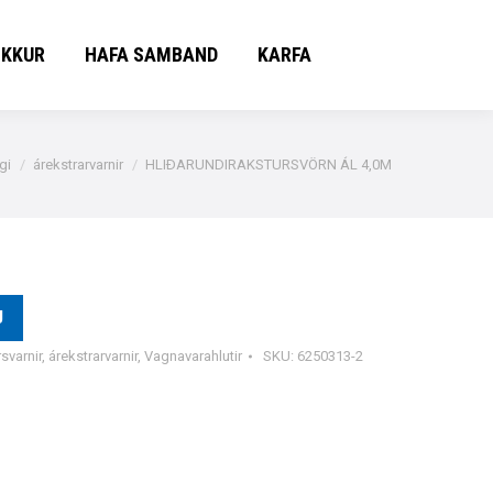
OKKUR
HAFA SAMBAND
KARFA
OKKUR
HAFA SAMBAND
KARFA
gi
árekstrarvarnir
HLIÐARUNDIRAKSTURSVÖRN ÁL 4,0M
U
svarnir
,
árekstrarvarnir
,
Vagnavarahlutir
SKU:
6250313-2