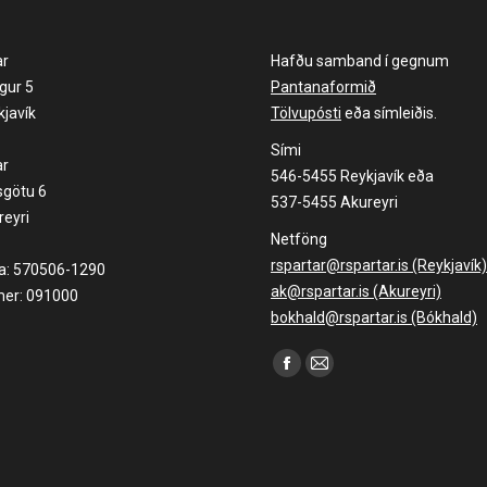
ar
Hafðu samband í gegnum
gur 5
Pantanaformið
javík
Tölvupósti
eða símleiðis.
Sími
ar
546-5455 Reykjavík eða
sgötu 6
537-5455 Akureyri
eyri
Netföng
rspartar@rspartar.is (Reykjavík)
la: 570506-1290
ak@rspartar.is (Akureyri)
er: 091000
bokhald@rspartar.is (Bókhald)
Find us on:
Facebook
Mail
page
page
opens
opens
in
in