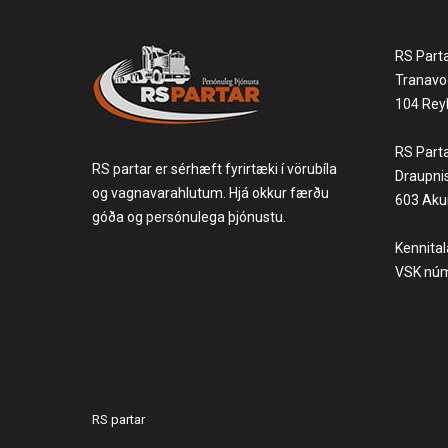
RS Part
Tranavo
104 Reyk
RS Part
RS partar er sérhæft fyrirtæki í vörubíla
Draupni
og vagnavarahlutum. Hjá okkur færðu
603 Akur
góða og persónulega þjónustu.
Kennita
VSK núm
RS partar