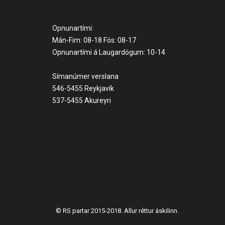
Opnunartími:
Mán-Fim: 08-18 Fös: 08-17
Opnunartími á Laugardögum: 10-14
Símanúmer verslana
546-5455 Reykjavík
537-5455 Akureyri
© RS partar 2015-2018. Allur réttur áskilinn.