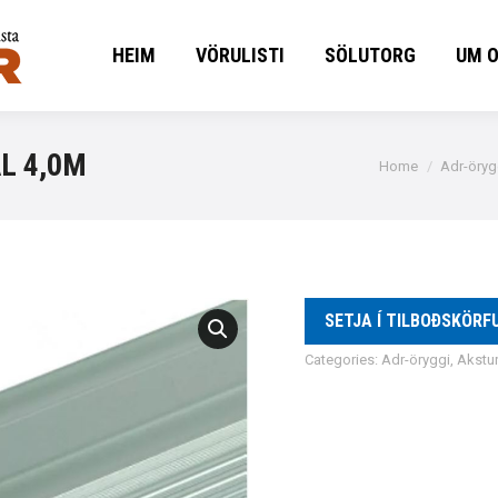
HEIM
VÖRULISTI
SÖLUTORG
UM 
HEIM
VÖRULISTI
SÖLUTORG
UM 
L 4,0M
You are here:
Home
Adr-öryg
SETJA Í TILBOÐSKÖRF
Categories:
Adr-öryggi
,
Akstur