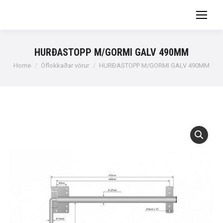
HURÐASTOPP M/GORMI GALV 490MM
You are here:
Home
Óflokkaðar vörur
HURÐASTOPP M/GORMI GALV 490MM