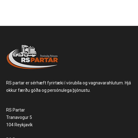
RS partar er sérhæft fyrirtæki í vörubíla og vagnavarahlutum. Hjá
okkur færðu góða og persónulega þjónustu.
RS Partar
Tranavogur 5
104 Reykjavík