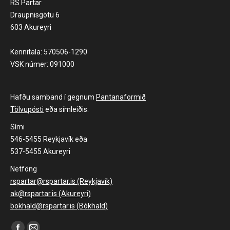
RS Partar
Draupnisgötu 6
603 Akureyri
Kennitala: 570506-1290
VSK númer: 091000
Hafðu samband í gegnum
Pantanaformið
Tölvupósti
eða símleiðis.
Sími
546-5455 Reykjavík eða
537-5455 Akureyri
Netföng
rspartar@rspartar.is (Reykjavík)
ak@rspartar.is (Akureyri)
bokhald@rspartar.is (Bókhald)
Find us on: