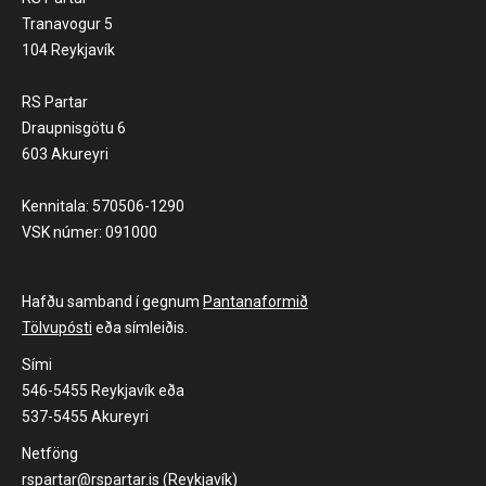
Tranavogur 5
104 Reykjavík
RS Partar
Draupnisgötu 6
603 Akureyri
Kennitala: 570506-1290
VSK númer: 091000
Hafðu samband í gegnum
Pantanaformið
Tölvupósti
eða símleiðis.
Sími
546-5455 Reykjavík eða
537-5455 Akureyri
Netföng
rspartar@rspartar.is (Reykjavík)