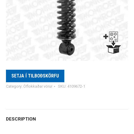
SETJA Í TILBOÐSKÖRFU
Category:
Óflokkaðar vörur
SKU:
4109672-1
DESCRIPTION