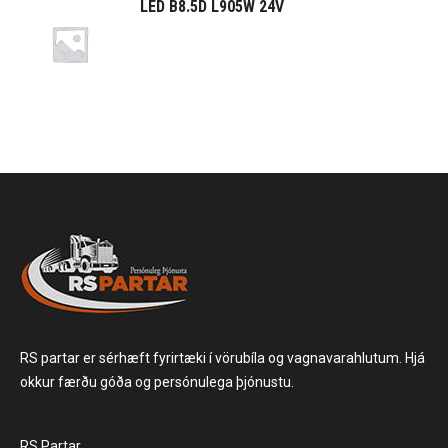
LED B8.5D L905W 24V
RS partar er sérhæft fyrirtæki í vörubíla og vagnavarahlutum. Hjá
okkur færðu góða og persónulega þjónustu.
RS Partar