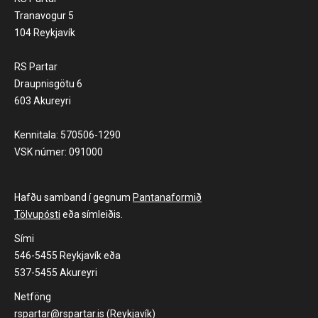
Tranavogur 5
104 Reykjavík
RS Partar
Draupnisgötu 6
603 Akureyri
Kennitala: 570506-1290
VSK númer: 091000
Hafðu samband í gegnum
Pantanaformið
Tölvupósti
eða símleiðis.
Sími
546-5455 Reykjavík eða
537-5455 Akureyri
Netföng
rspartar@rspartar.is (Reykjavík)