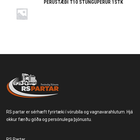
PERUSTÆÐI T10 STUNGUPERUR 1STK
RS partar er sérhæft fyrirtæki í vörubíla og vagnavarahlutum. Hjá
okkur færðu góða og persónulega þjónustu.
RS Partar