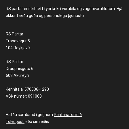
RS partar er sérhæft fyrirtæki í vörubíla og vagnavarahlutum. Hjá
okkur færðu góða og persónulega þjónustu.
RS Partar
Tranavogur 5
104 Reykjavík
RS Partar
Draupnisgötu 6
603 Akureyri
Kennitala: 570506-1290
VSK númer: 091000
Hafðu samband í gegnum
Pantanaformið
Tölvupósti
eða símleiðis.