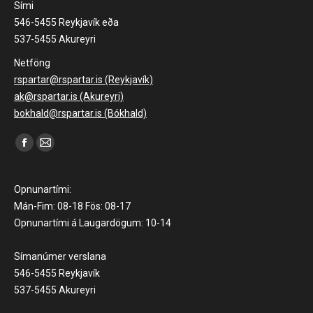
Sími
546-5455 Reykjavík eða
537-5455 Akureyri
Netföng
rspartar@rspartar.is (Reykjavík)
ak@rspartar.is (Akureyri)
bokhald@rspartar.is (Bókhald)
Find us on:
Facebook
Mail
page
page
opens
opens
Opnunartími:
in
in
Mán-Fim: 08-18 Fös: 08-17
Opnunartími á Laugardögum: 10-14
new
new
window
window
Símanúmer verslana
546-5455 Reykjavík
537-5455 Akureyri