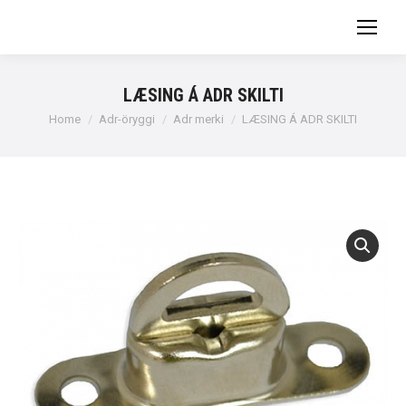
LÆSING Á ADR SKILTI
You are here:
Home
Adr-öryggi
Adr merki
LÆSING Á ADR SKILTI