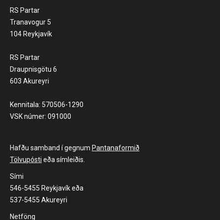
RS Partar
Tranavogur 5
104 Reykjavík
RS Partar
Draupnisgötu 6
603 Akureyri
Kennitala: 570506-1290
VSK númer: 091000
Hafðu samband í gegnum
Pantanaformið
Tölvupósti
eða símleiðis.
Sími
546-5455 Reykjavík eða
537-5455 Akureyri
Netföng