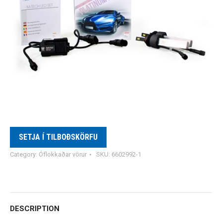
SETJA Í TILBOÐSKÖRFU
Category:
Óflokkaðar vörur
SKU:
6602992-1
DESCRIPTION