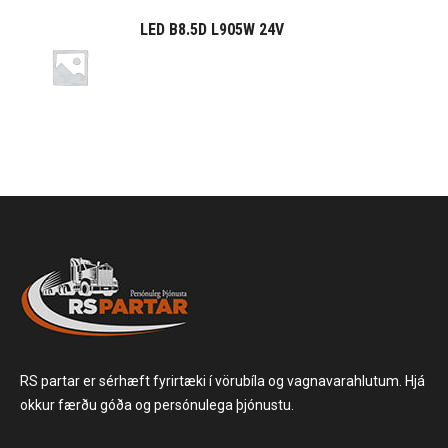
LED B8.5D L905W 24V
RS partar er sérhæft fyrirtæki í vörubíla og vagnavarahlutum. Hjá
okkur færðu góða og persónulega þjónustu.