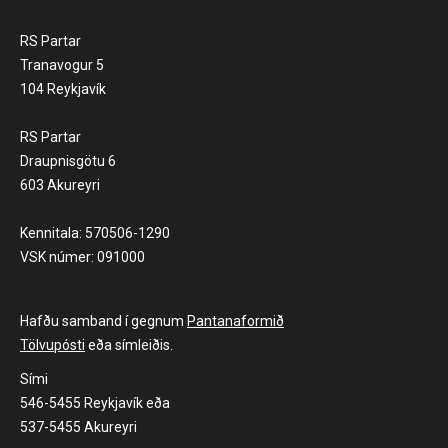
RS Partar
Tranavogur 5
104 Reykjavík
RS Partar
Draupnisgötu 6
603 Akureyri
Kennitala: 570506-1290
VSK númer: 091000
Hafðu samband í gegnum
Pantanaformið
Tölvupósti
eða símleiðis.
Sími
546-5455 Reykjavík eða
537-5455 Akureyri