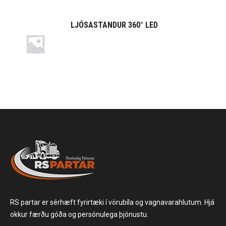
LJÓSASTANDUR 360° LED
RS partar er sérhæft fyrirtæki í vörubíla og vagnavarahlutum. Hjá
okkur færðu góða og persónulega þjónustu.