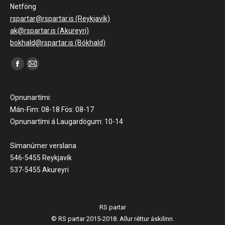
Netföng
rspartar@rspartar.is (Reykjavík)
ak@rspartar.is (Akureyri)
bokhald@rspartar.is (Bókhald)
Find us on:
Facebook
Mail
page
page
opens
opens
Opnunartími:
in
in
Mán-Fim: 08-18 Fös: 08-17
Opnunartími á Laugardögum: 10-14
new
new
window
window
Símanúmer verslana
546-5455 Reykjavík
537-5455 Akureyri
RS partar
© RS partar 2015-2018. Allur réttur áskilinn.