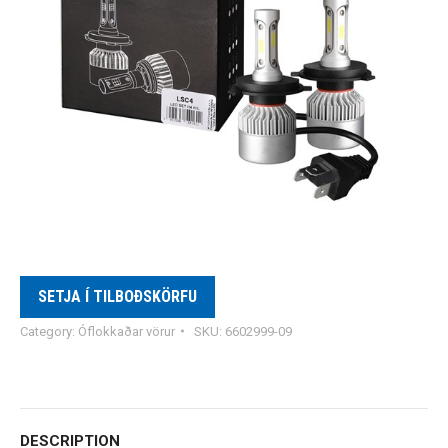
SETJA Í TILBOÐSKÖRFU
Category:
Óflokkaðar vörur
SKU:
6602999-09
DESCRIPTION