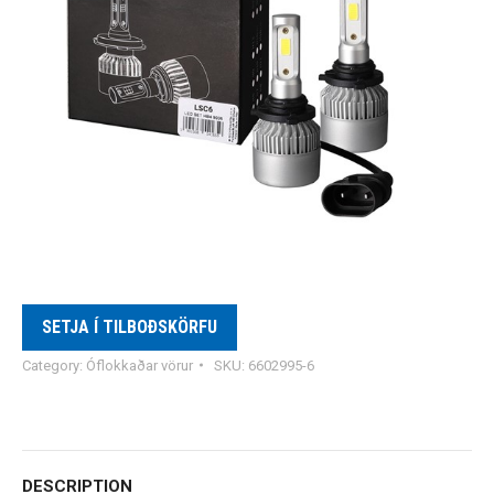
SETJA Í TILBOÐSKÖRFU
Category:
Óflokkaðar vörur
SKU:
6602995-6
DESCRIPTION