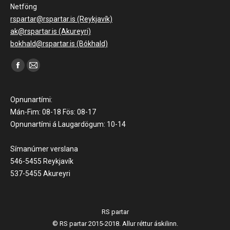
Netföng
rspartar@rspartar.is (Reykjavík)
ak@rspartar.is (Akureyri)
bokhald@rspartar.is (Bókhald)
Find us on:
Facebook
Mail
page
page
opens
opens
Opnunartími:
in
in
Mán-Fim: 08-18 Fös: 08-17
Opnunartími á Laugardögum: 10-14
new
new
window
window
Símanúmer verslana
546-5455 Reykjavík
537-5455 Akureyri
RS partar
© RS partar 2015-2018. Allur réttur áskilinn.