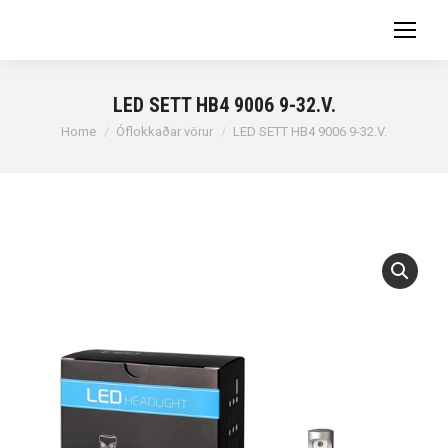
LED SETT HB4 9006 9-32.V.
You are here:
Home
Óflokkaðar vörur
LED SETT HB4 9006 9-32.V.