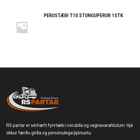
PERUSTÆÐI T10 STUNGUPERUR 1STK
RS partar er sérhæft fyrirtæki í vörubíla og vagnavarahlutum. Hjá
okkur færðu góða og persónulega þjónustu.