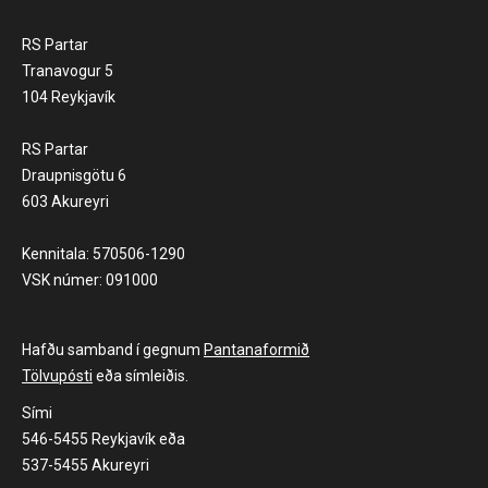
RS Partar
Tranavogur 5
104 Reykjavík
RS Partar
Draupnisgötu 6
603 Akureyri
Kennitala: 570506-1290
VSK númer: 091000
Hafðu samband í gegnum
Pantanaformið
Tölvupósti
eða símleiðis.
Sími
546-5455 Reykjavík eða
537-5455 Akureyri