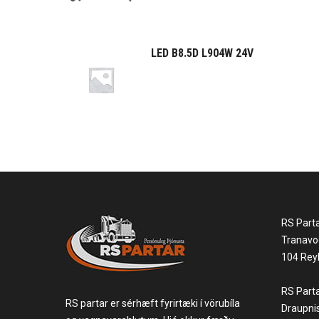
LED B8.5D L904W 24V
RS Part
Tranavo
104 Reyk
RS Part
RS partar er sérhæft fyrirtæki í vörubíla
Draupni