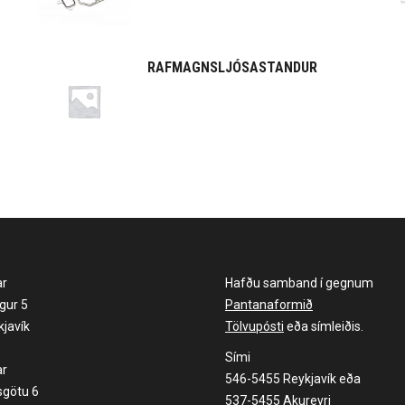
RAFMAGNSLJÓSASTANDUR
ar
Hafðu samband í gegnum
gur 5
Pantanaformið
javík
Tölvupósti
eða símleiðis.
Sími
ar
546-5455 Reykjavík eða
sgötu 6
537-5455 Akureyri