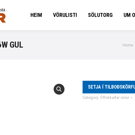
HEIM
VÖRULISTI
SÖLUTORG
UM 
HEIM
VÖRULISTI
SÖLUTORG
UM 
6W GUL
You ar
Home
SETJA Í TILBOÐSKÖRF
Category:
Óflokkaðar vörur