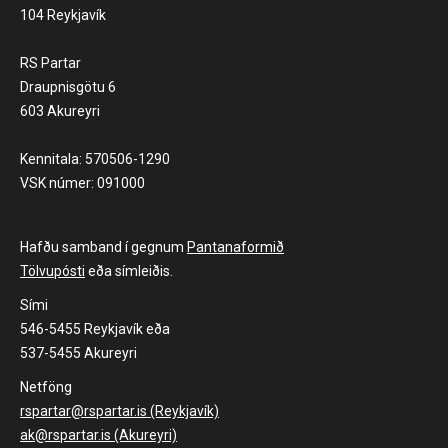
104 Reykjavík
RS Partar
Draupnisgötu 6
603 Akureyri
Kennitala: 570506-1290
VSK númer: 091000
Hafðu samband í gegnum
Pantanaformið
Tölvupósti
eða símleiðis.
Sími
546-5455 Reykjavík eða
537-5455 Akureyri
Netföng
rspartar@rspartar.is (Reykjavík)
ak@rspartar.is (Akureyri)