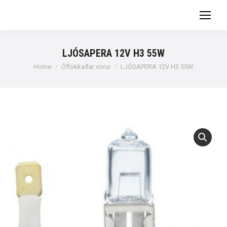
LJÓSAPERA 12V H3 55W
You are here:
Home
Óflokkaðar vörur
LJÓSAPERA 12V H3 55W