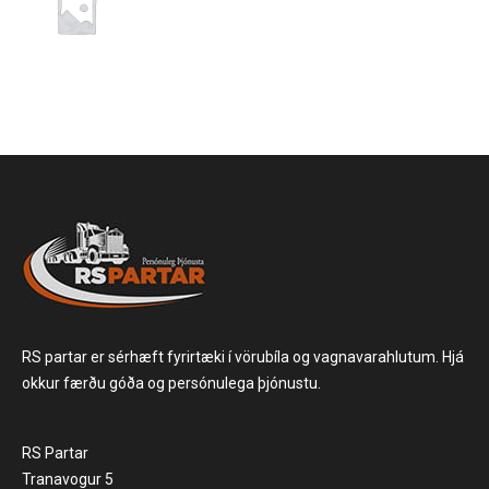
RS partar er sérhæft fyrirtæki í vörubíla og vagnavarahlutum. Hjá
okkur færðu góða og persónulega þjónustu.
RS Partar
Tranavogur 5