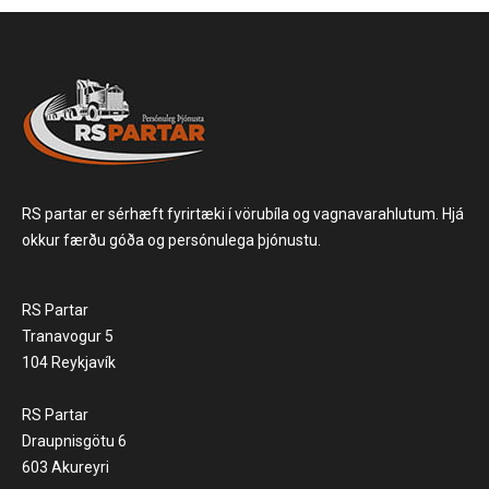
RS partar er sérhæft fyrirtæki í vörubíla og vagnavarahlutum. Hjá
okkur færðu góða og persónulega þjónustu.
RS Partar
Tranavogur 5
104 Reykjavík
RS Partar
Draupnisgötu 6
603 Akureyri