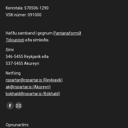
Kennitala: 570506-1290
VSK númer: 091000
Hafðu samband í gegnum
Pantanaformið
Tölvupósti
eða símleiðis.
Sími
546-5455 Reykjavík eða
537-5455 Akureyri
Netföng
rspartar@rspartar.is (Reykjavík)
ak@rspartar.is (Akureyri)
bokhald@rspartar.is (Bókhald)
Find us on:
Facebook
Mail
page
page
opens
opens
Opnunartími: