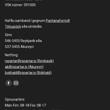
VSK númer: 091000
Hafðu samband í gegnum
Pantanaformið
Tölvupósti
eða símleiðis.
Sími
546-5455 Reykjavík eða
537-5455 Akureyri
Netföng
rspartar@rspartar.is (Reykjavík)
ak@rspartar.is (Akureyri)
bokhald@rspartar.is (Bókhald)
Find us on:
Facebook
Mail
page
page
opens
opens
Opnunartími:
in
in
Mán-Fim: 08-18 Fös: 08-17