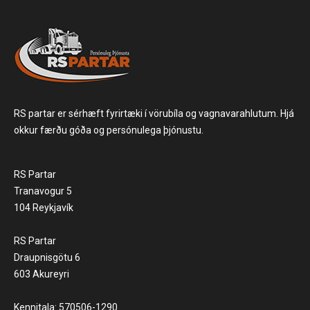
RS partar er sérhæft fyrirtæki í vörubíla og vagnavarahlutum. Hjá
okkur færðu góða og persónulega þjónustu.
RS Partar
Tranavogur 5
104 Reykjavík
RS Partar
Draupnisgötu 6
603 Akureyri
Kennitala: 570506-1290