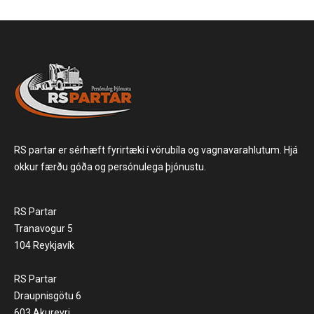
RS partar er sérhæft fyrirtæki í vörubíla og vagnavarahlutum. Hjá
okkur færðu góða og persónulega þjónustu.
RS Partar
Tranavogur 5
104 Reykjavík
RS Partar
Draupnisgötu 6
603 Akureyri