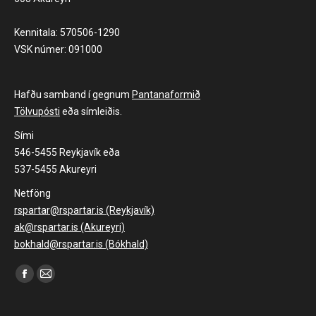
Kennitala: 570506-1290
VSK númer: 091000
Hafðu samband í gegnum
Pantanaformið
Tölvupósti
eða símleiðis.
Sími
546-5455 Reykjavík eða
537-5455 Akureyri
Netföng
rspartar@rspartar.is (Reykjavík)
ak@rspartar.is (Akureyri)
bokhald@rspartar.is (Bókhald)
Find us on:
Facebook
Mail
page
page