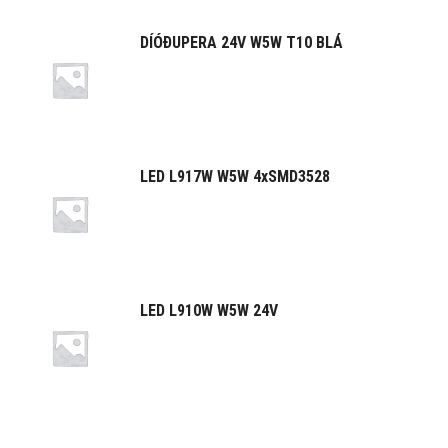
DÍÓÐUPERA 24V W5W T10 BLÁ
LED L917W W5W 4xSMD3528
LED L910W W5W 24V