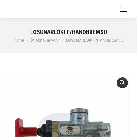
LOSUNARLOKI F/HANDBREMSU
You are here:
Home
Óflokkaðar vörur
LOSUNARLOKI F/HANDBREMSU