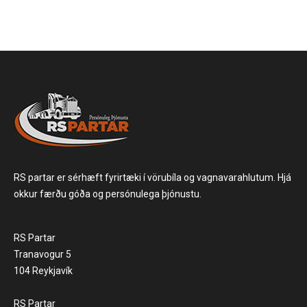
RS partar er sérhæft fyrirtæki í vörubíla og vagnavarahlutum. Hjá
okkur færðu góða og persónulega þjónustu.
RS Partar
Tranavogur 5
104 Reykjavík
RS Partar