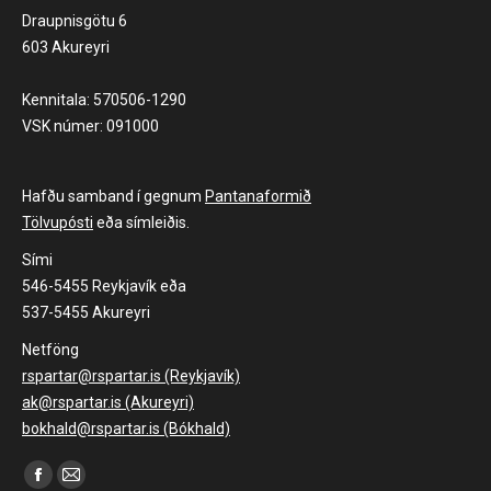
Draupnisgötu 6
603 Akureyri
Kennitala: 570506-1290
VSK númer: 091000
Hafðu samband í gegnum
Pantanaformið
Tölvupósti
eða símleiðis.
Sími
546-5455 Reykjavík eða
537-5455 Akureyri
Netföng
rspartar@rspartar.is (Reykjavík)
ak@rspartar.is (Akureyri)
bokhald@rspartar.is (Bókhald)
Find us on:
Facebook
Mail