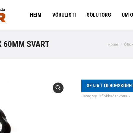
HEIM
VÖRULISTI
SÖLUTORG
UM 
HEIM
VÖRULISTI
SÖLUTORG
UM 
 X 60MM SVART
You are here
Home
Óflo
SETJA Í TILBOÐSKÖRF
Category:
Óflokkaðar vörur