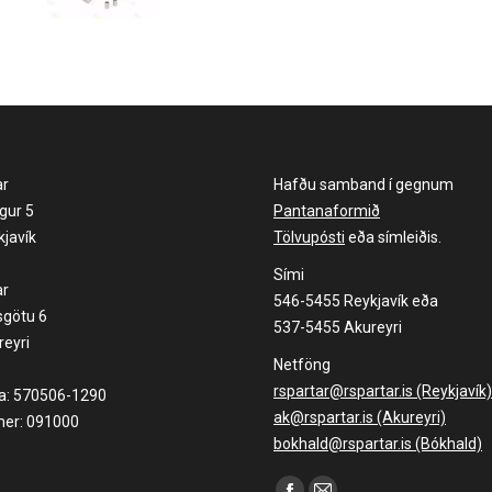
ar
Hafðu samband í gegnum
gur 5
Pantanaformið
javík
Tölvupósti
eða símleiðis.
Sími
ar
546-5455 Reykjavík eða
sgötu 6
537-5455 Akureyri
eyri
Netföng
rspartar@rspartar.is (Reykjavík)
la: 570506-1290
ak@rspartar.is (Akureyri)
er: 091000
bokhald@rspartar.is (Bókhald)
Find us on: