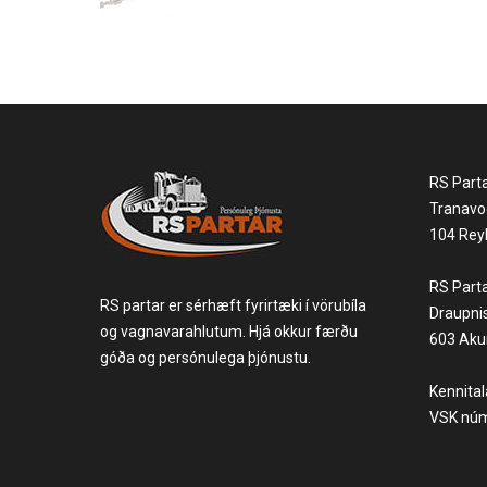
RS Part
Tranavo
104 Reyk
RS Part
RS partar er sérhæft fyrirtæki í vörubíla
Draupni
og vagnavarahlutum. Hjá okkur færðu
603 Akur
góða og persónulega þjónustu.
Kennita
VSK núm