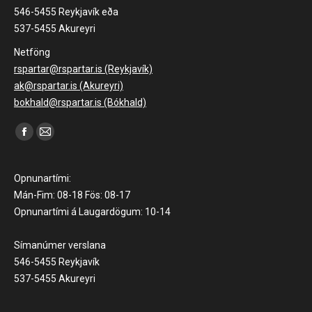
546-5455 Reykjavík eða
537-5455 Akureyri
Netföng
rspartar@rspartar.is (Reykjavík)
ak@rspartar.is (Akureyri)
bokhald@rspartar.is (Bókhald)
Find us on:
Facebook
Mail
page
page
opens
opens
Opnunartími:
in
in
Mán-Fim: 08-18 Fös: 08-17
Opnunartími á Laugardögum: 10-14
new
new
window
window
Símanúmer verslana
546-5455 Reykjavík
537-5455 Akureyri