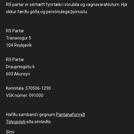
RS partar er sérhæft fyrirtæki í vörubíla og vagnavarahlutum. Hjá
okkur færðu góða og persónulega þjónustu.
RS Partar
Tranavogur 5
104 Reykjavík
RS Partar
Draupnisgötu 6
603 Akureyri
Kennitala: 570506-1290
VSK númer: 091000
Hafðu samband í gegnum
Pantanaformið
Tölvupósti
eða símleiðis.
Sími