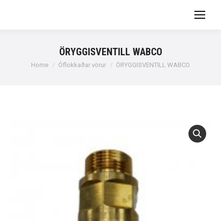
ÖRYGGISVENTILL WABCO
You are here:
Home
Óflokkaðar vörur
ÖRYGGISVENTILL WABCO